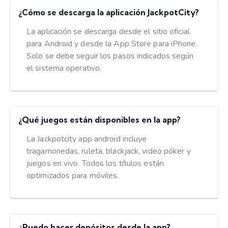
¿Cómo se descarga la aplicación JackpotCity?
La aplicación se descarga desde el sitio oficial
para Android y desde la App Store para iPhone.
Solo se debe seguir los pasos indicados según
el sistema operativo.
¿Qué juegos están disponibles en la app?
La Jackpotcity app android incluye
tragamonedas, ruleta, blackjack, video póker y
juegos en vivo. Todos los títulos están
optimizados para móviles.
¿Puedo hacer depósitos desde la app?