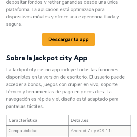
depositar fondos y retirar ganancias desde una única
plataforma. La aplicación está optimizada para
dispositivos móviles y ofrece una experiencia fluida y
segura.
Descargar la app
Sobre la Jackpot city App
La Jackpotcity casino app incluye todas las funciones
disponibles en la versión de escritorio. El usuario puede
acceder a bonos, juegos con crupier en vivo, soporte
técnico y herramientas de pago en pocos clics. La
navegación es rápida y el diseño está adaptado para
pantallas táctiles.
Característica
Detalles
Compatibilidad
Android 7+ y iOS 11+