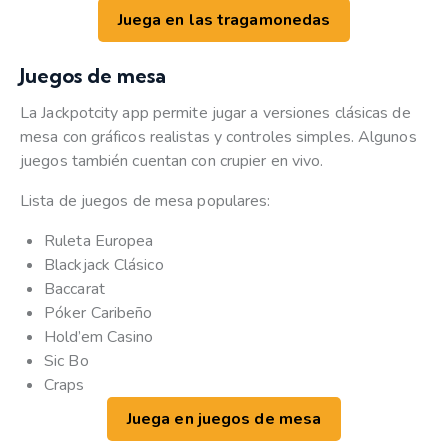
Juega en las tragamonedas
Juegos de mesa
La Jackpotcity app permite jugar a versiones clásicas de
mesa con gráficos realistas y controles simples. Algunos
juegos también cuentan con crupier en vivo.
Lista de juegos de mesa populares:
Ruleta Europea
Blackjack Clásico
Baccarat
Póker Caribeño
Hold’em Casino
Sic Bo
Craps
Juega en juegos de mesa