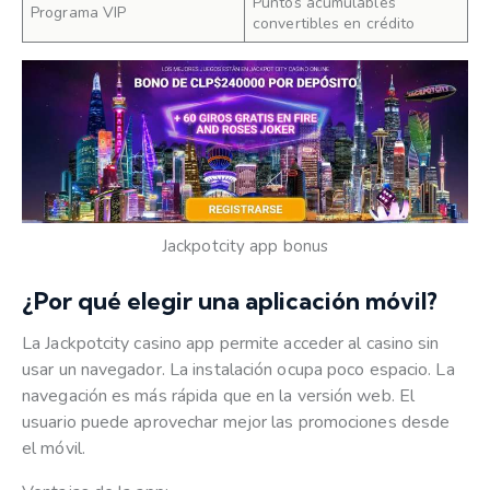
Puntos acumulables
Programa VIP
convertibles en crédito
Jackpotcity app bonus
¿Por qué elegir una aplicación móvil?
La Jackpotcity casino app permite acceder al casino sin
usar un navegador. La instalación ocupa poco espacio. La
navegación es más rápida que en la versión web. El
usuario puede aprovechar mejor las promociones desde
el móvil.