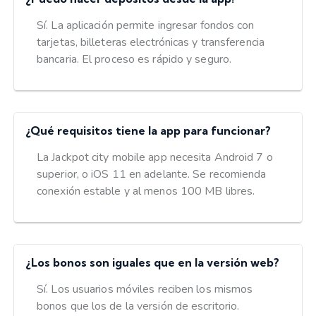
Sí. La aplicación permite ingresar fondos con
tarjetas, billeteras electrónicas y transferencia
bancaria. El proceso es rápido y seguro.
¿Qué requisitos tiene la app para funcionar?
La Jackpot city mobile app necesita Android 7 o
superior, o iOS 11 en adelante. Se recomienda
conexión estable y al menos 100 MB libres.
¿Los bonos son iguales que en la versión web?
Sí. Los usuarios móviles reciben los mismos
bonos que los de la versión de escritorio.