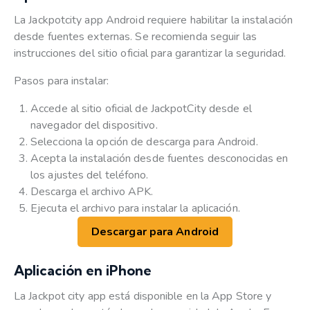
La Jackpotcity app Android requiere habilitar la instalación
desde fuentes externas. Se recomienda seguir las
instrucciones del sitio oficial para garantizar la seguridad.
Pasos para instalar:
Accede al sitio oficial de JackpotCity desde el
navegador del dispositivo.
Selecciona la opción de descarga para Android.
Acepta la instalación desde fuentes desconocidas en
los ajustes del teléfono.
Descarga el archivo APK.
Ejecuta el archivo para instalar la aplicación.
Descargar para Android
Aplicación en iPhone
La Jackpot city app está disponible en la App Store y