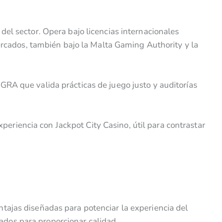
 del sector. Opera bajo licencias internacionales
rcados, también bajo la Malta Gaming Authority y la
OGRA que valida prácticas de juego justo y auditorías
periencia con Jackpot City Casino, útil para contrastar
entajas diseñadas para potenciar la experiencia del
nados para proporcionar calidad.