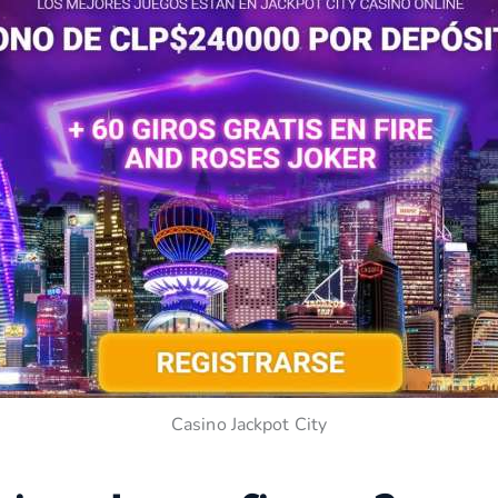
Casino Jackpot City