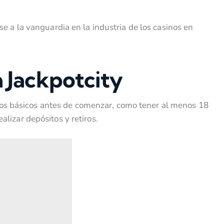
 a la vanguardia en la industria de los casinos en
 Jackpotcity
itos básicos antes de comenzar, como tener al menos 18
lizar depósitos y retiros.