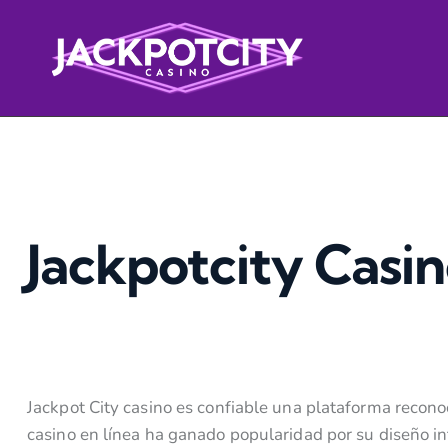
Jackpotcity Casi
Jackpot City casino es confiable
una plataforma reconoc
casino en línea ha ganado popularidad por su diseño in