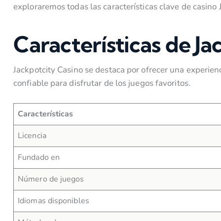
exploraremos todas las características clave de
casino
Características de Ja
Jackpotcity Casino se destaca por ofrecer una experien
confiable para disfrutar de los juegos favoritos.
Características
Licencia
Fundado en
Número de juegos
Idiomas disponibles